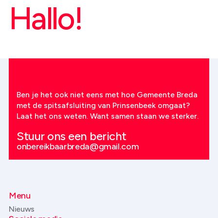
Hallo!
Ben je het ook niet eens met hoe Gemeente Breda
met de spitsafsluiting van Prinsenbeek omgaat?
Laat het ons weten. Want samen staan we sterker.
Stuur ons een bericht
onbereikbaarbreda@gmail.com
Menu
Nieuws