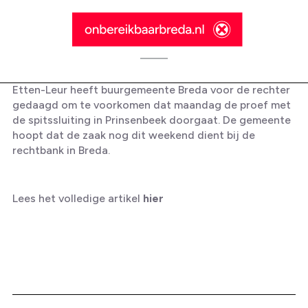
Etten-Leur heeft buurgemeente Breda voor de rechter
gedaagd om te voorkomen dat maandag de proef met
de spitssluiting in Prinsenbeek doorgaat. De gemeente
hoopt dat de zaak nog dit weekend dient bij de
rechtbank in Breda.
Omroep Brabant: Ruzie tussen
buurgemeenten escaleert: Etten-
Leur sleept Breda voor rechter
Lees het volledige artikel
hier