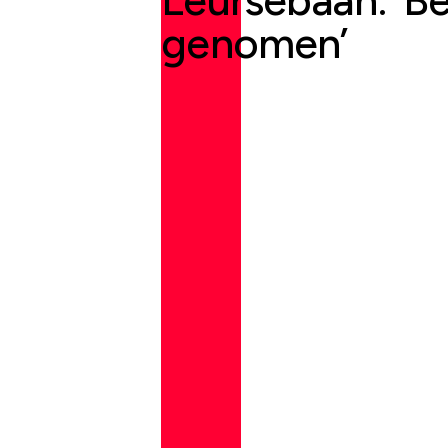
Leursebaan: ‘Besl
genomen’