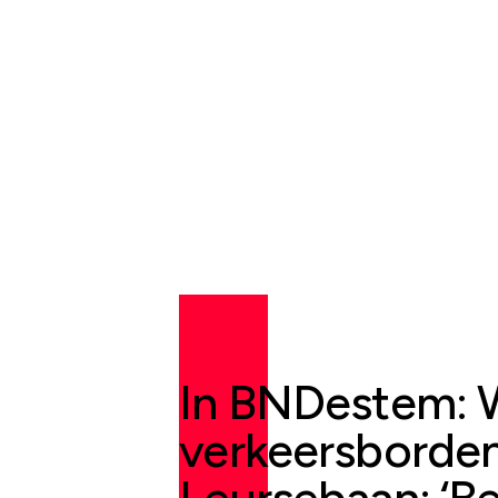
In BNDestem: 
verkeersborden