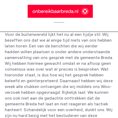
Voor de buitenwereld lijkt het nu al een tijdje stil. Wij
beseffen ons dat we al enige tijd niets van ons hebben
laten horen. Een van de berichten die wij eerder
hadden willen plaatsen is onder andere onderstaande
samenvatting van ons gesprek met de gemeente Breda.
Onbereikbaar Breda: Ernstige
Wij hebben hiermee gewacht omdat er na afloop geen
zorgen over onderbouwing en
consensus was over wat er precies is besproken. Wat
hieronder staat, is dus hoe wij het gesprek hebben
uitvoering spitsafsluiting
beleefd en geïnterpreteerd. Daarnaast hebben wij deze
Prinsenbeek
week alle stukken ontvangen die wij middels ons Woo-
verzoek hebben opgevraagd. Rijkelijk laat. We kunnen
ons ook niet aan de gedachte onttrekken dat de
gemeente Breda het laat en niet reageren als tactiek
hanteert. Schandelijk voor een overheid, dunkt ons. Wij
zijn nu hard bezig met het bestuderen van deze