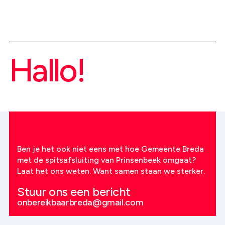
Hallo!
Ben je het ook niet eens met hoe Gemeente Breda
met de spitsafsluiting van Prinsenbeek omgaat?
Laat het ons weten. Want samen staan we sterker.
Stuur ons een bericht
onbereikbaarbreda@gmail.com