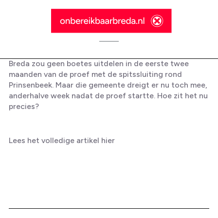
Breda zou geen boetes uitdelen in de eerste twee
maanden van de proef met de spitssluiting rond
Prinsenbeek. Maar die gemeente dreigt er nu toch mee,
anderhalve week nadat de proef startte. Hoe zit het nu
precies?
BN DeStem: Je zou geen boete
krijgen voor negeren spitssluiting,
toch dreigt Breda er nu al mee;
Lees het volledige artikel
hier
Etten-Leur wil opheldering