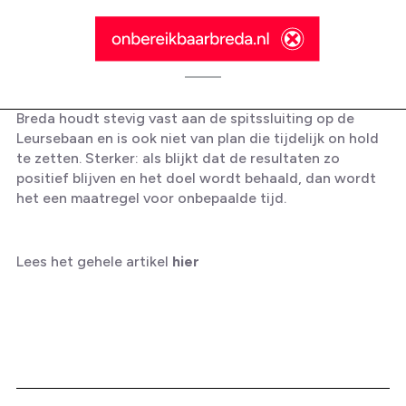
Breda houdt stevig vast aan de spitssluiting op de
Leursebaan en is ook niet van plan die tijdelijk on hold
te zetten. Sterker: als blijkt dat de resultaten zo
positief blijven en het doel wordt behaald, dan wordt
het een maatregel voor onbepaalde tijd.
Als tijdelijke spitssluiting
Prinsenbeek een succes wordt, dan
denkt Breda om de boel permanent
Lees het gehele artikel
hier
op slot te gooien